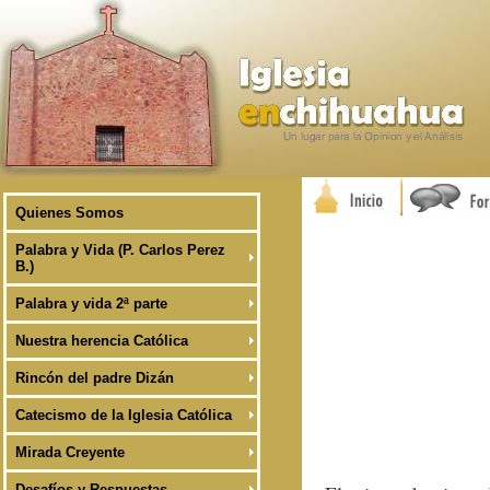
Quienes Somos
Palabra y Vida (P. Carlos Perez
B.)
Palabra y vida 2ª parte
Nuestra herencia Católica
Rincón del padre Dizán
Catecismo de la Iglesia Católica
Mirada Creyente
Desafíos y Respuestas