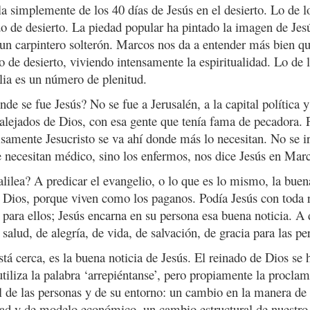
 simplemente de los 40 días de Jesús en el desierto. Lo de l
o de desierto. La piedad popular ha pintado la imagen de Jes
n carpintero solterón. Marcos nos da a entender más bien que
o de desierto, viviendo intensamente la espiritualidad. Lo de 
lia es un número de plenitud.
nde se fue Jesús? No se fue a Jerusalén, a la capital política y 
s alejados de Dios, con esa gente que tenía fama de pecadora. 
amente Jesucristo se va ahí donde más lo necesitan. No se ir
e necesitan médico, sino los enfermos, nos dice Jesús en Mar
lilea? A predicar el evangelio, o lo que es lo mismo, la buen
e Dios, porque viven como los paganos. Podía Jesús con toda r
 para ellos; Jesús encarna en su persona esa buena noticia. A
salud, de alegría, de vida, de salvación, de gracia para las pe
tá cerca, es la buena noticia de Jesús. El reinado de Dios se 
tiliza la palabra ‘arrepiéntanse’, pero propiamente la proclam
 de las personas y de su entorno: un cambio en la manera de s
ad y de modelo económico, un cambio estructural de nuestro