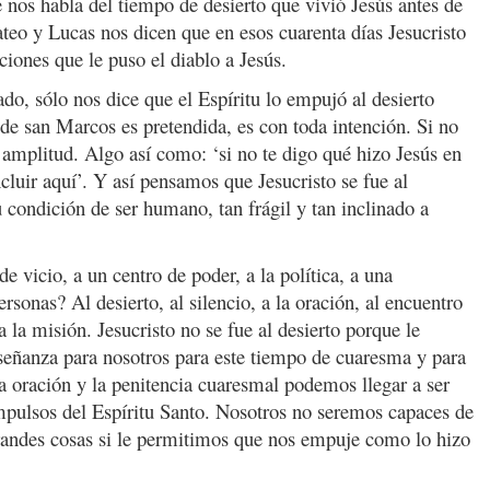
os habla del tiempo de desierto que vivió Jesús antes de
ateo y Lucas nos dicen que en esos cuarenta días Jesucristo
iones que le puso el diablo a Jesús.
o, sólo nos dice que el Espíritu lo empujó al desierto
e san Marcos es pretendida, es con toda intención. Si no
 amplitud. Algo así como: ‘si no te digo qué hizo Jesús en
luir aquí’. Y así pensamos que Jesucristo se fue al
u condición de ser humano, tan frágil y tan inclinado a
e vicio, a un centro de poder, a la política, a una
sonas? Al desierto, al silencio, a la oración, al encuentro
la misión. Jesucristo no se fue al desierto porque le
nseñanza para nosotros para este tiempo de cuaresma y para
a oración y la penitencia cuaresmal podemos llegar a ser
mpulsos del Espíritu Santo. Nosotros no seremos capaces de
grandes cosas si le permitimos que nos empuje como lo hizo