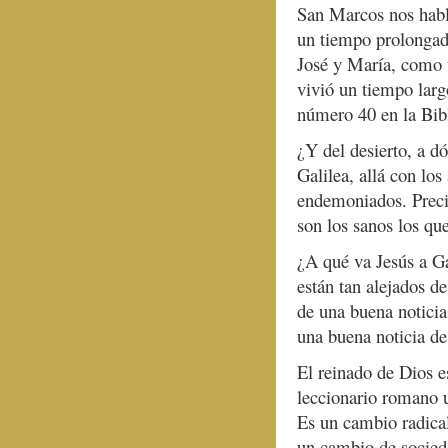
San Marcos nos habla
un tiempo prolongad
José y María, como u
vivió un tiempo larg
número 40 en la Bib
¿Y del desierto, a dó
Galilea, allá con lo
endemoniados. Precis
son los sanos los qu
¿A qué va Jesús a Ga
están tan alejados d
de una buena noticia
una buena noticia de 
El reinado de Dios es
leccionario romano u
Es un cambio radical
un cambio de socied