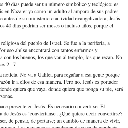
os 40 días puede ser un número simbólico y teológico: es
ús en Nazaret ya como un adulto al amparo de sus padres
 antes de su ministerio o actividad evangelizadora, Jesús
los 40 días podrían ser meses o incluso años, porque el
religiosa del pueblo de Israel. Se fue a la periferia, a
Por eso ahí se encontrará con tantos enfermos y
á con los buenos, los que van al templo, los que rezan. No
cos 2,17.
a noticia. No va a Galilea para regañar a esa gente porque
azón ir a ellos de esa manera. Pero no. Jesús es portador
 donde quiera que vaya, donde quiera que ponga su pie, será
rsonas.
hace presente en Jesús. Es necesario convertirse. El
a de Jesús es ‘conviértanse’. ¿Qué quiere decir convertirse?
er, de pensar, de portarse; un cambio de manera de vivir,
 mundo. Las personas se convierten de su mala conducta,