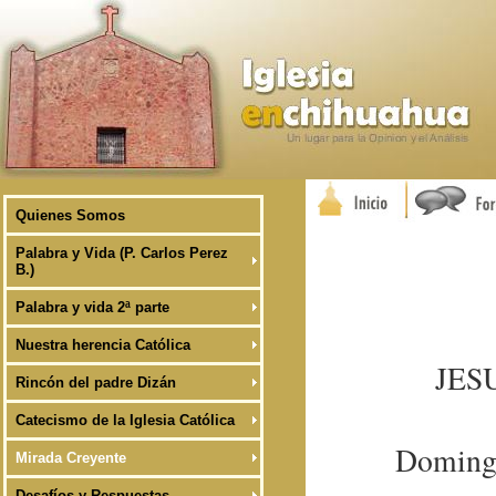
Quienes Somos
Palabra y Vida (P. Carlos Perez
B.)
Palabra y vida 2ª parte
Nuestra herencia Católica
JES
Rincón del padre Dizán
Catecismo de la Iglesia Católica
Domingo
Mirada Creyente
Desafíos y Respuestas