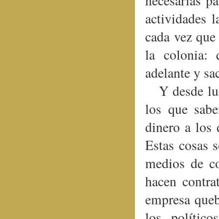
necesarias p
actividades 
cada vez que 
la colonia:
adelante y sac
Y desde lu
los que sabe
dinero a los 
Estas cosas 
medios de co
hacen contra
empresa quebr
los polític