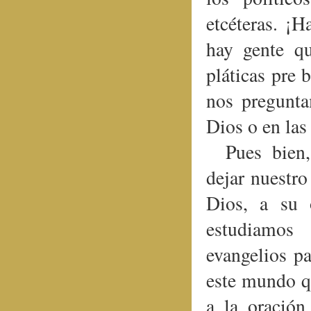
etcéteras. ¡H
hay gente qu
pláticas pre 
nos pregunta
Dios o en las
Pues bien
dejar nuestr
Dios, a su 
estudiamos
evangelios pa
este mundo q
a la oración