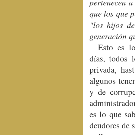
pertenecen a
que los que p
"
los hijos d
generación qu
Esto es l
días, todos 
privada, has
algunos tene
y de corrup
administrador
es lo que sab
deudores de s