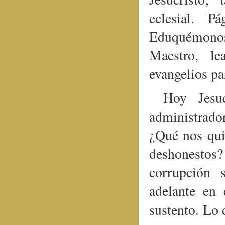
eclesial. 
Eduquémonos
Maestro, le
evangelios par
Hoy Jesu
administrado
¿Qué nos qui
deshonestos
corrupción s
adelante en
sustento. Lo 