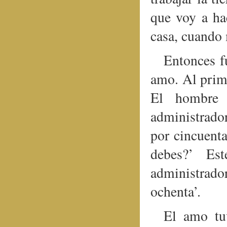
que voy a ha
casa, cuando
Entonces f
amo. Al prim
El hombre r
administrador
por cincuenta
debes?’ Est
administrad
ochenta’.
El amo tu