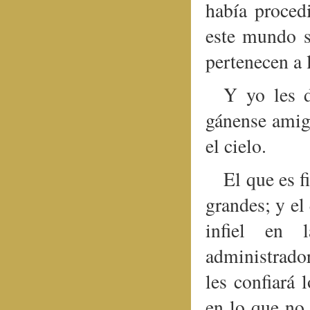
había proced
este mundo s
pertenecen a l
Y yo les d
gánense amig
el cielo.
El que es f
grandes; y el
infiel en 
administrador
les confiará 
en lo que no 