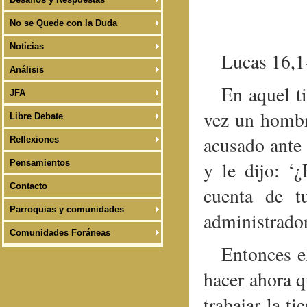
No se Quede con la Duda
Noticias
Lucas 16,1
Análisis
En aquel t
JFA
vez un hombre
Libre Debate
acusado ante 
Reflexiones
Pensamientos
y le dijo: ‘
Contacto
cuenta de t
Parroquias y comunidades
administrador
Comunidades Foráneas
Entonces e
hacer ahora q
trabajar la t